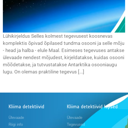
Lühikirjeldus Selles kolmest tegevusest koosnevas
komplektis õpivad õpilased tundma osooni ja selle mõju
- head ja halba - elule Maal. Esimeses tegevuses antakse
ülevaade nendest mõjudest, kirjeldatakse, kuidas osooni
mõõdetakse, ja tutvustatakse Antarktika osooniaugu
lugu. On olemas praktiline tegevus [...]
Kliima detektiivid
Kliima detektiivid lapsed
Ülevaade
Ülevaade
Riigi info
Tegevused