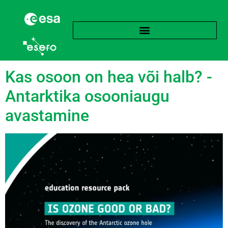
Silt:
Saasteaine
Kas osoon on hea või halb? -
Antarktika osooniaugu
avastamine