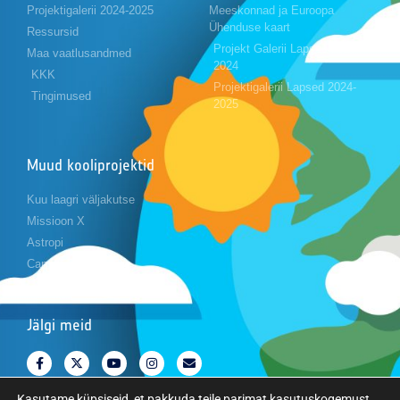
Projektigalerii 2024-2025
Meeskonnad ja Euroopa
Ühenduse kaart
Ressursid
Projekt Galerii Lapsed 2023-
Maa vaatlusandmed
2024
KKK
Projektigalerii Lapsed 2024-
Tingimused
2025
Muud kooliprojektid
Kuu laagri väljakutse
Missioon X
Astropi
Cansat
Jälgi meid
Kasutame küpsiseid, et pakkuda teile parimat kasutuskogemust