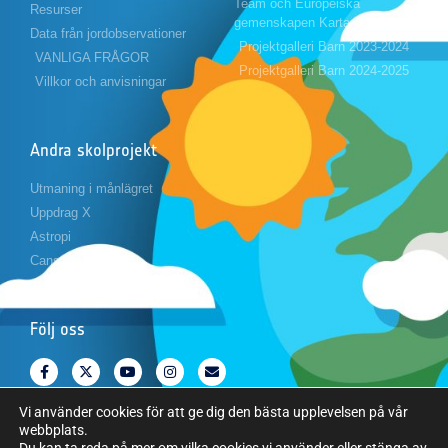
Team och Europeiska
Resurser
gemenskapen Karta
Data från jordobservationer
Projektgalleri Barn 2023-2024
VANLIGA FRÅGOR
Projektgalleri Barn 2024-2025
Villkor och anvisningar
Andra skolprojekt
Utmaning i månlägret
Uppdrag X
Astropi
Cansat
Följ oss
Vi använder cookies för att ge dig den bästa upplevelsen på vår
webbplats.