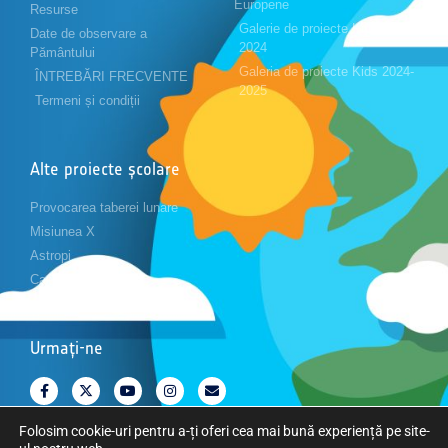
Europene
Resurse
Galerie de proiecte Kids 2023-
Date de observare a
2024
Pământului
Galeria de proiecte Kids 2024-
ÎNTREBĂRI FRECVENTE
2025
Termeni și condiții
Alte proiecte școlare
Provocarea taberei lunare
Misiunea X
Astropi
Cansat
Urmați-ne
Folosim cookie-uri pentru a-ți oferi cea mai bună experiență pe site-