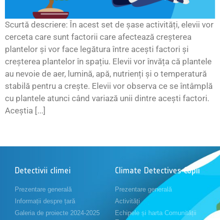
Scurtă descriere: În acest set de șase activități, elevii vor
cerceta care sunt factorii care afectează creșterea
plantelor și vor face legătura între acești factori și
creșterea plantelor în spațiu. Elevii vor învăța că plantele
au nevoie de aer, lumină, apă, nutrienți și o temperatură
stabilă pentru a crește. Elevii vor observa ce se întâmplă
cu plantele atunci când variază unii dintre acești factori.
Aceștia [...]
Detectivii climei
Climate Detectives Copii
Prezentare generală
Prezentare generală
Informații despre țară
Activități
Galeria de proiecte 2024-2025
Echipele și harta Comunității