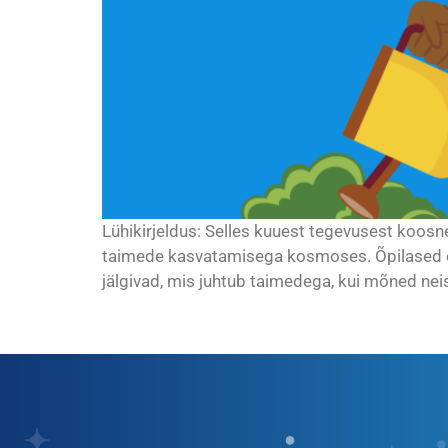
Lühikirjeldus: Selles kuuest tegevusest koosn
taimede kasvatamisega kosmoses. Õpilased õpiv
jälgivad, mis juhtub taimedega, kui mõned neis