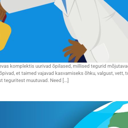
evas komplektis uurivad õpilased, millised tegurid mõjutava
ad, et taimed vajavad kasvamiseks õhku, valgust, vett, toi
t teguritest muutuvad. Need [...]