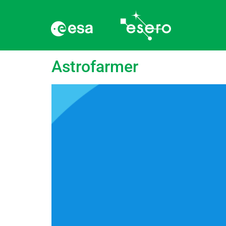
Silt:
Toitained
Astrofarmer