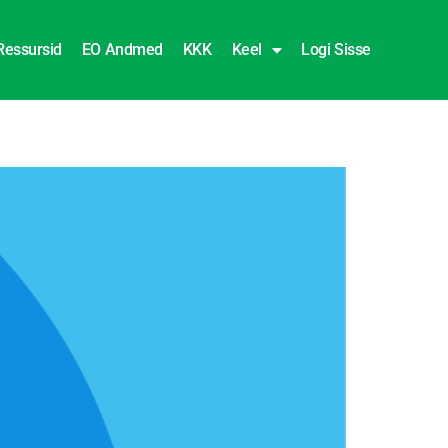
Ressursid
EO Andmed
KKK
Keel
Logi Sisse