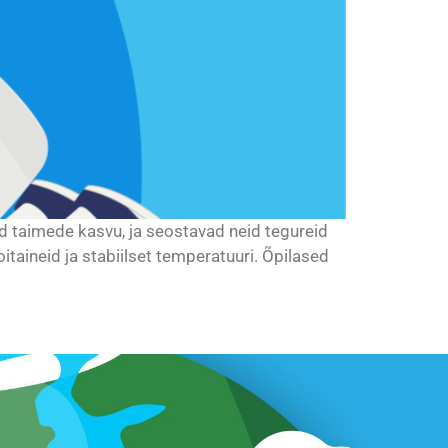
d taimede kasvu, ja seostavad neid tegureid
taineid ja stabiilset temperatuuri. Õpilased