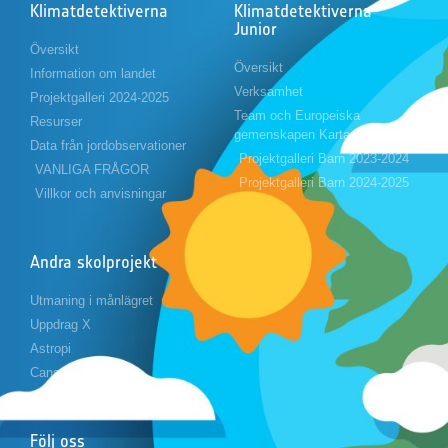
Klimatdetektiverna
Klimatdetektiverna
Junior
Översikt
Översikt
Information om landet
Verksamhet
Projektgalleri 2024-2025
Team och Europeiska
Resurser
gemenskapen Karta
Data från jordobservationer
Projektgalleri Barn 2023-2024
VANLIGA FRÅGOR
Projektgalleri Barn 2024-2025
Villkor och anvisningar
Andra skolprojekt
Utmaning i månlägret
Uppdrag X
Astropi
Cansat
Följ oss