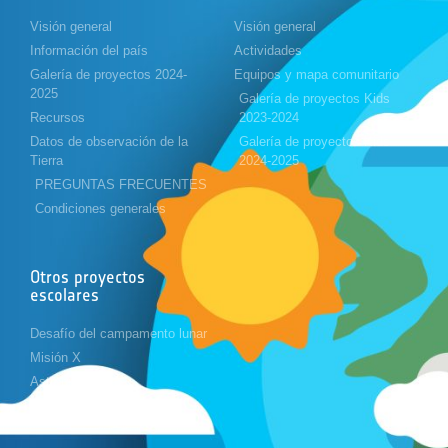
Visión general
Visión general
Información del país
Actividades
Galería de proyectos 2024-
Equipos y mapa comunitario
2025
Galería de proyectos Kids
Recursos
2023-2024
Datos de observación de la
Galería de proyectos Kids
Tierra
2024-2025
PREGUNTAS FRECUENTES
Condiciones generales
Otros proyectos
escolares
Desafío del campamento lunar
Misión X
Astropi
Cansat