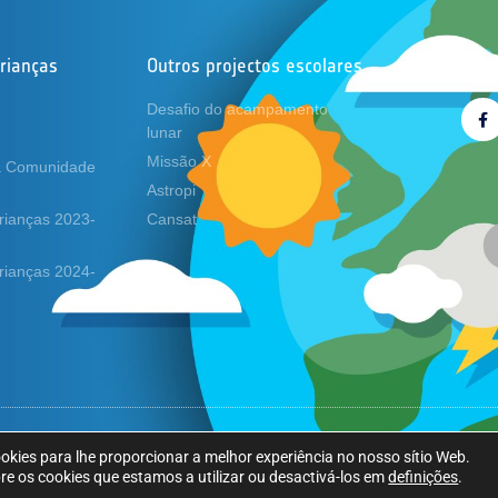
Crianças
Outros projectos escolares
Siga
Desafio do acampamento
lunar
Missão X
a Comunidade
Astropi
Crianças 2023-
Cansat
Crianças 2024-
ookies para lhe proporcionar a melhor experiência no nosso sítio Web.
e os cookies que estamos a utilizar ou desactivá-los em
definições
.