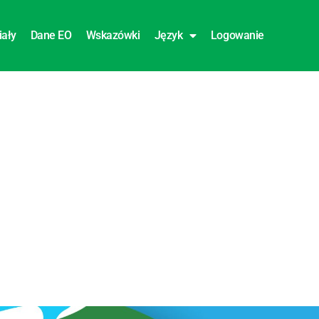
iały
Dane EO
Wskazówki
Język
Logowanie