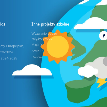
ids
Inne projekty szkolne
Obs
Wyzwanie obozu
księżycowego
Misja X
oty Europejskiej
Astro Pi
2023-2024
CanSat
s 2024-2025