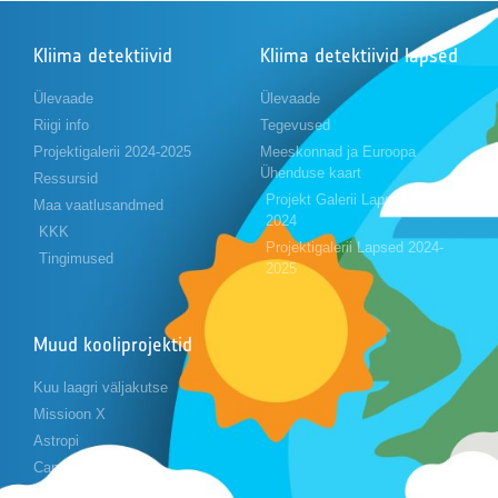
Kliima detektiivid
Kliima detektiivid lapsed
Ülevaade
Ülevaade
Riigi info
Tegevused
Projektigalerii 2024-2025
Meeskonnad ja Euroopa
Ühenduse kaart
Ressursid
Projekt Galerii Lapsed 2023-
Maa vaatlusandmed
2024
KKK
Projektigalerii Lapsed 2024-
Tingimused
2025
Muud kooliprojektid
Kuu laagri väljakutse
Missioon X
Astropi
Cansat