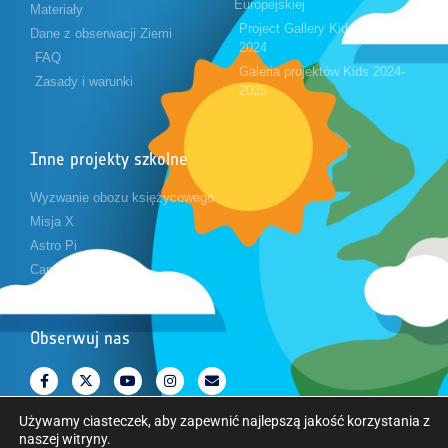
Europejskiej
Materiały
Project Gallery Kids 2023-
Dane z obserwacji Ziemi
2024
FAQ
Galeria projektów Kids 2024-
Zasady i warunki
2025
Inne projekty szkolne
Wyzwanie obozu księżycowego
Misja X
Astro Pi
CanSat
Obserwuj nas
Używamy ciasteczek, aby zapewnić najlepszą jakość korzystania z
naszej witryny.