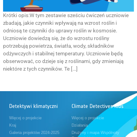
Krótki opis:W tym zestawie sześciu ćwiczeń uczniowie
zbadają, jakie czynniki wpływają na wzrost roślin i
odniosą te czynniki do uprawy roślin w kosmosie.
Uczniowie dowiedzą się, że do wzrostu rośliny
potrzebują powietrza, światła, wody, składników
odżywczych i stabilnej temperatury. Uczniowie będą
obserwować, co dzieje się z roślinami, gdy zmieniają
niektóre z tych czynników. Te [...]
Detektywi klimatyczni
Climate Detectives Kids
Więcej o projekcie
Więcej o projekcie
Kraj
Działania
Galeria projektów 2024-2025
Drużyny i mapa Wspólnoty