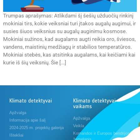
Trumpas aprašymas: Atlikdami šį šešių užduočių rinkinį
mokiniai tirs, kokie veiksniai turi įtakos augalų augimui, ir
susies šiuos veiksnius su augalų auginimu kosmose.
Mokiniai sužinos, kad augalams augti reikia oro, šviesos,
vandens, maistinių medžiagų ir stabilios temperatūros.
Mokiniai stebės, kas atsitinka augalams, kai keičiami kai
kurie iš šių veiksnių. Šie [...]
Klimato detektyvai
Klimato detektyvai
vaikams
Apžvalga
Apžvalga
Informacija apie šalį
Veikla
2024-2025 m. projektų galerija
Komandos ir Europos bendrijos
Ištekliai
žemėlapis