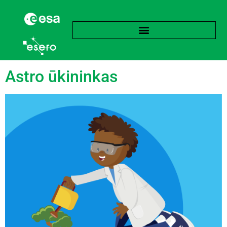
Žyma:
Mėnulis
Astro ūkininkas