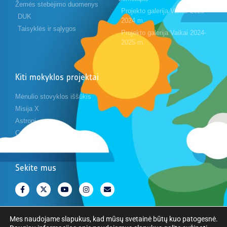
Žemės stebėjimo duomenys
Projekto galerija Vaikai 2023-
DUK
2024 m.
Taisyklės ir sąlygos
Projekto galerija Vaikai 2024-
2025 m.
Kiti mokyklos projektai
Mėnulio stovyklos iššūkis
Misija X
Astropi
Cansat
Sekite mus
Mes naudojame slapukus, kad mūsų svetainė būtų kuo patogesnė.