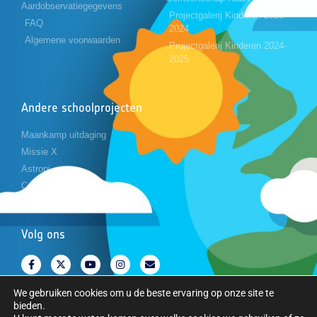
Aardobservatiegegevens
Projectgalerij Kinderen 2023-
FAQ
2024
Algemene voorwaarden
Projectgalerij Kinderen 2024-
2025
Andere schoolprojecten
Maankamp uitdaging
Missie X
Astropi
Cansat
Volg ons
We gebruiken cookies om u de beste ervaring op onze site te
bieden.