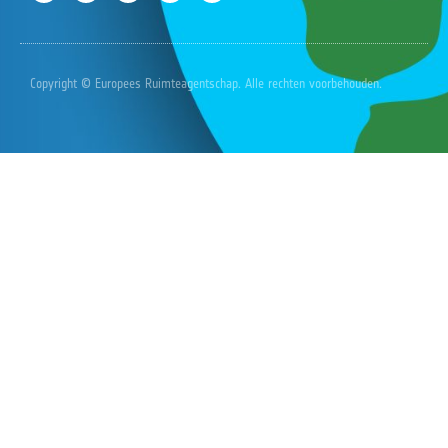
Copyright © Europees Ruimteagentschap. Alle rechten voorbehouden.