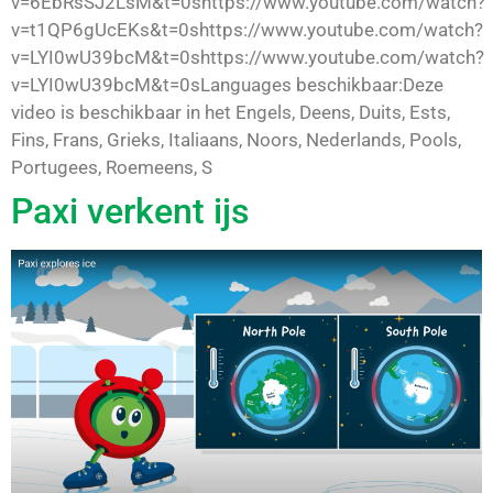
v=6EbRsSJ2LsM&t=0shttps://www.youtube.com/watch?
v=t1QP6gUcEKs&t=0shttps://www.youtube.com/watch?
v=LYI0wU39bcM&t=0shttps://www.youtube.com/watch?
v=LYI0wU39bcM&t=0sLanguages beschikbaar:Deze
video is beschikbaar in het Engels, Deens, Duits, Ests,
Fins, Frans, Grieks, Italiaans, Noors, Nederlands, Pools,
Portugees, Roemeens, S
Paxi verkent ijs