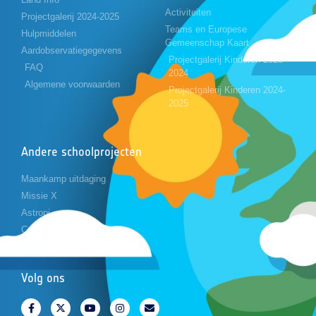
Activiteiten
Projectgalerij 2024-2025
Teams en Europese
Hulpmiddelen
Gemeenschap Kaart
Aardobservatiegegevens
Projectgalerij Kinderen 2023-
FAQ
2024
Algemene voorwaarden
Projectgalerij Kinderen 2024-
2025
Andere schoolprojecten
Maankamp uitdaging
Missie X
Astropi
Cansat
Volg ons