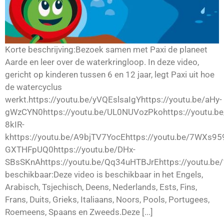
Korte beschrijving:Bezoek samen met Paxi de planeet
Aarde en leer over de waterkringloop. In deze video,
gericht op kinderen tussen 6 en 12 jaar, legt Paxi uit hoe
de watercyclus
werkt.https://youtu.be/yVQEslsaIgYhttps://youtu.be/aHy-
gWzCYN0https://youtu.be/UL0NUVozPkohttps://youtu.be
8kIR-
khttps://youtu.be/A9bjTV7YocEhttps://youtu.be/7WXs959
GXTHFpUQ0https://youtu.be/DHx-
SBsSKnAhttps://youtu.be/Qq34uHTBJrEhttps://youtu.be
beschikbaar:Deze video is beschikbaar in het Engels,
Arabisch, Tsjechisch, Deens, Nederlands, Ests, Fins,
Frans, Duits, Grieks, Italiaans, Noors, Pools, Portugees,
Roemeens, Spaans en Zweeds.Deze [...]