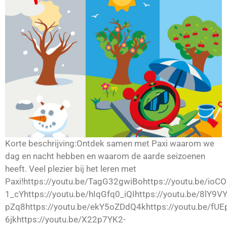
Korte beschrijving:Ontdek samen met Paxi waarom we
dag en nacht hebben en waarom de aarde seizoenen
heeft. Veel plezier bij het leren met
Paxi!https://youtu.be/TagG32gwiBohttps://youtu.be/ioCO
1_cYhttps://youtu.be/hIqGfq0_iQIhttps://youtu.be/8lY9
pZq8https://youtu.be/ekY5oZDdQ4khttps://youtu.be/fUE
6jkhttps://youtu.be/X22p7YK2-