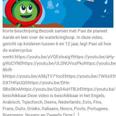
Korte beschrijving:Bezoek samen met Paxi de planeet
Aarde en leer over de waterkringloop. In deze video,
gericht op kinderen tussen 6 en 12 jaar, legt Paxi uit hoe
de watercyclus
werkt.https://youtu.be/yVQEslsaIgYhttps://youtu.be/aHy-
gWzCYN0https://youtu.be/UL0NUVozPkohttps://youtu.be
8kIR-
khttps://youtu.be/A9bjTV7YocEhttps://youtu.be/7WXs959
GXTHFpUQ0https://youtu.be/DHx-
SBsSKnAhttps://youtu.be/Qq34uHTBJrEhttps://youtu.be
beschikbaar:Deze video is beschikbaar in het Engels,
Arabisch, Tsjechisch, Deens, Nederlands, Ests, Fins,
Frans, Duits, Grieks, Italiaans, Noors, Pools, Portugees,
Roemeens, Spaans en Zweeds.Deze [...]