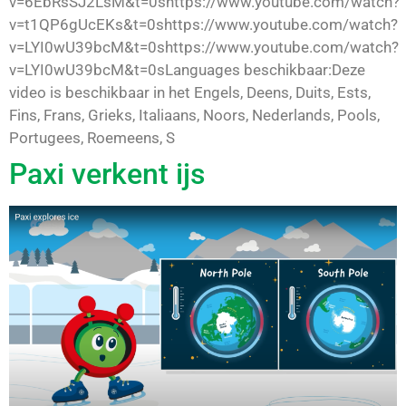
v=6EbRsSJ2LsM&t=0shttps://www.youtube.com/watch?
v=t1QP6gUcEKs&t=0shttps://www.youtube.com/watch?
v=LYI0wU39bcM&t=0shttps://www.youtube.com/watch?
v=LYI0wU39bcM&t=0sLanguages beschikbaar:Deze
video is beschikbaar in het Engels, Deens, Duits, Ests,
Fins, Frans, Grieks, Italiaans, Noors, Nederlands, Pools,
Portugees, Roemeens, S
Paxi verkent ijs