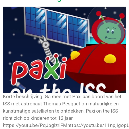
Korte beschrijving: Ga mee met Paxi aan boord van het
ISS met astronaut Thomas Pesquet om natuurlijke en
kunstmatige satellieten te ontdekken. Paxi on the ISS
richt zich op kinderen tot 12 jaar
https://youtu.be/PqJpgizriFMhttps://youtu.be/11npjIgop