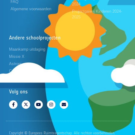
FAQ
2024
Algemene voorwaarden
Projectgalerij Kinderen 2024-
2025
Andere schoolprojecten
Maankamp uitdaging
Missie X
Astropi
Cansat
Volg ons
Copyright © Europees Ruimteagentschap. Alle rechten voorbehouden.