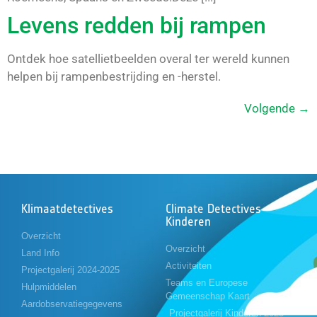
Levens redden bij rampen
Ontdek hoe satellietbeelden overal ter wereld kunnen
helpen bij rampenbestrijding en -herstel.
Volgende
→
Klimaatdetectives
Climate Detectives
Kinderen
Overzicht
Overzicht
Land Info
Activiteiten
Projectgalerij 2024-2025
Teams en Europese
Hulpmiddelen
Gemeenschap Kaart
Aardobservatiegegevens
Projectgalerij Kinderen 2023-