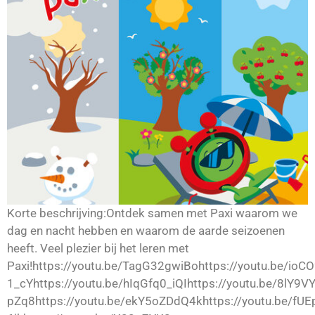
Korte beschrijving:Ontdek samen met Paxi waarom we
dag en nacht hebben en waarom de aarde seizoenen
heeft. Veel plezier bij het leren met
Paxi!https://youtu.be/TagG32gwiBohttps://youtu.be/ioCO
1_cYhttps://youtu.be/hIqGfq0_iQIhttps://youtu.be/8lY9
pZq8https://youtu.be/ekY5oZDdQ4khttps://youtu.be/fUE