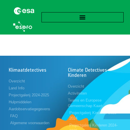
Categorie:
academie
Klimaatdetectives
Climate Detectives
Kinderen
Overzicht
Overzicht
Land Info
Activiteiten
Projectgalerij 2024-2025
Teams en Europese
Hulpmiddelen
Gemeenschap Kaart
Aardobservatiegegevens
Projectgalerij Kinderen 2023-
FAQ
2024
Algemene voorwaarden
Projectgalerij Kinderen 2024-