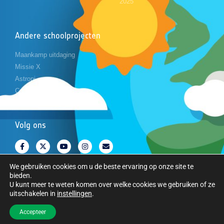
2025
Andere schoolprojecten
Maankamp uitdaging
Missie X
Astropi
Cansat
Volg ons
We gebruiken cookies om u de beste ervaring op onze site te
bieden.
U kunt meer te weten komen over welke cookies we gebruiken of ze
uitschakelen in
instellingen
.
Copyright © Europees Ruimteagentschap. Alle rechten voorbehouden.
Accepteer