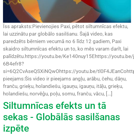
Īss apraksts:Pievienojies Paxi, pētot siltumnīcas efektu,
lai uzzinātu par globālo sasilšanu. Šajā video, kas
paredzēts bērniem vecumā no 6 līdz 12 gadiem, Paxi
skaidro siltumnīcas efektu un to, ko mēs varam darīt, lai
palīdzētu.https://youtu.be/Ke140nuy15Ehttps://youtu.be/
6B4efr8?
si=6Q2CvAseQSXiNQwOhttps://youtu.be/tl0F4JEanCohttp
pieejams:Šis video ir pieejams angļu, arābu, čehu, dāņu,
franču, grieķu, holandiešu, igauņu, igauņu, itāļu, grieķu,
holandiešu, norvēģu, poļu, somu, franču, vācu, [...]
Siltumnīcas efekts un tā
sekas - Globālās sasilšanas
izpēte