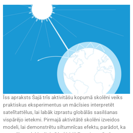
Īss apraksts Šajā trīs aktivitāšu kopumā skolēni veiks
praktiskus eksperimentus un mācīsies interpretēt
satelītattēlus, lai labāk izprastu globālās sasilšanas
vispārējo ietekmi. Pirmajā aktivitātē skolēni izveidos
modeli, lai demonstrētu siltumnīcas efektu, parādot, ka