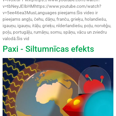
v=tbNeyJEIbHMhttps://www.youtube.com/watch?
v=5ee46ea3MusLanguages pieejams:Šis video ir
pieejams angļu, čehu, dāņu, franču, grieķu, holandiešu,
igauņu, igauņu, itāļu, grieķu, nīderlandiešu, poļu, norvēģu,
poļu, portugāļu, rumāņu, somu, spāņu, vācu un zviedru
valodā.Šis vid
Paxi - Siltumnīcas efekts