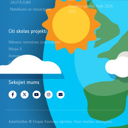
JAUTĀJUMI
Projektu galerija Kids 2024-
Noteikumi un nosacījumi
2025
Citi skolas projekti
Mēness nometnes izaicinājums
Misija X
Astropi
Cansat
Sekojiet mums
Autortiesības © Eiropas Kosmosa aģentūra. Visas tiesības aizsargātas.