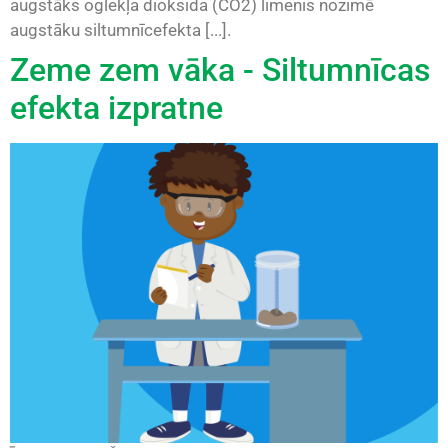
augstāks oglekļa dioksīda (CO2) līmenis nozīmē
augstāku siltumnīcefekta [...].
Zeme zem vāka - Siltumnīcas
efekta izpratne