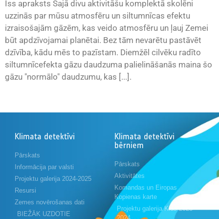
Īss apraksts Šajā divu aktivitāšu komplektā skolēni
uzzinās par mūsu atmosfēru un siltumnīcas efektu
izraisošajām gāzēm, kas veido atmosfēru un ļauj Zemei
būt apdzīvojamai planētai. Bez tām nevarētu pastāvēt
dzīvība, kādu mēs to pazīstam. Diemžēl cilvēku radīto
siltumnīcefekta gāzu daudzuma palielināšanās maina šo
gāzu "normālo" daudzumu, kas [...].
Klimata detektīvi
Klimata detektīvi
bērniem
Pārskats
Pārskats
Informācija par valsti
Aktivitātes
Projektu galerija 2024-2025
Komandas un Eiropas
Resursi
Kopienas karte
Zemes novērošanas dati
Projektu galerija Kids 2023-
BIEŽĀK UZDOTIE
2024