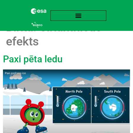
Birka:
Siltumnīcas
efekts
Paxi pēta ledu