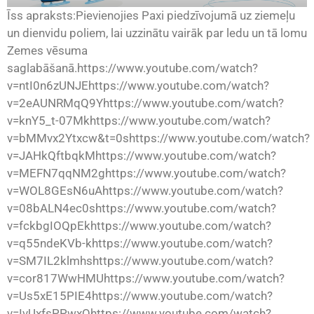
Īss apraksts:Pievienojies Paxi piedzīvojumā uz ziemeļu
un dienvidu poliem, lai uzzinātu vairāk par ledu un tā lomu
Zemes vēsuma
saglabāšanā.https://www.youtube.com/watch?
v=ntI0n6zUNJEhttps://www.youtube.com/watch?
v=2eAUNRMqQ9Yhttps://www.youtube.com/watch?
v=knY5_t-07Mkhttps://www.youtube.com/watch?
v=bMMvx2Ytxcw&t=0shttps://www.youtube.com/watch?
v=JAHkQftbqkMhttps://www.youtube.com/watch?
v=MEFN7qqNM2ghttps://www.youtube.com/watch?
v=WOL8GEsN6uAhttps://www.youtube.com/watch?
v=08bALN4ec0shttps://www.youtube.com/watch?
v=fckbgIOQpEkhttps://www.youtube.com/watch?
v=q55ndeKVb-khttps://www.youtube.com/watch?
v=SM7IL2klmhshttps://www.youtube.com/watch?
v=cor817WwHMUhttps://www.youtube.com/watch?
v=Us5xE15PIE4https://www.youtube.com/watch?
v=IvUxfsPPwxQhttps://www.youtube.com/watch?