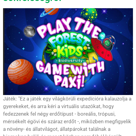
Játék: "Ez a játék egy világkörüli expedícióra kalauzolja a
gyerekeket, és arra kéri a virtuális utazókat, hogy
fedezzenek fel négy erdőtípust - boreális, trópusi,
mérsékelt égövi és száraz erdőt -, miközben megfigyelik
a növény- és állatvilágot, állatpárokat találnak a