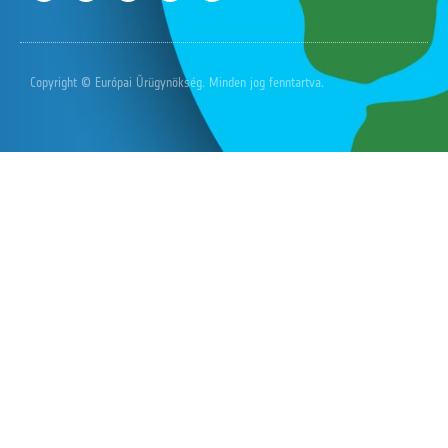
Copyright © Európai Űrügynökség. Minden jog fenntartva.