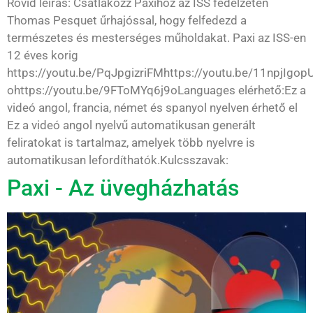
Rövid leírás: Csatlakozz Paxihoz az ISS fedélzetén
Thomas Pesquet űrhajóssal, hogy felfedezd a
természetes és mesterséges műholdakat. Paxi az ISS-en
12 éves korig
https://youtu.be/PqJpgizriFMhttps://youtu.be/11npjIgop
ohttps://youtu.be/9FToMYq6j9oLanguages elérhető:Ez a
videó angol, francia, német és spanyol nyelven érhető el
Ez a videó angol nyelvű automatikusan generált
feliratokat is tartalmaz, amelyek több nyelvre is
automatikusan lefordíthatók.Kulcsszavak:
Paxi - Az üvegházhatás