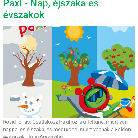
Paxi - Nap, éjszaka és
évszakok
Rövid leírás: Csatlakozz Paxihoz, aki feltárja, miért van
nappal és éjszaka, és megtudod, miért vannak a Földön
évszakok. Jó szórakozást