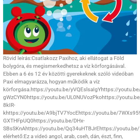
Rövid leírás:Csatlakozz Paxihoz, aki ellátogat a Föld
bolygóra, és megismerkedhetsz a víz körforgásával.
Ebben a 6 és 12 év közötti gyerekeknek szóló videóban
Paxi elmagyarázza, hogyan működik a víz
körforgása.https://youtu.be/yVQEslsaIgYhttps://youtu.be
gWzCYN0https://youtu.be/UL0NUVozPkohttps://youtu.be
8kIR-
khttps://youtu.be/A9bjTV7YocEhttps://youtu.be/7WXs959
GXTHFpUQ0https://youtu.be/DHx-
SBsSKnAhttps://youtu.be/Qq34uHTBJrEhttps://youtu.be
elérhető:Ez a videó angol, arab, cseh, dán, észt, finn,