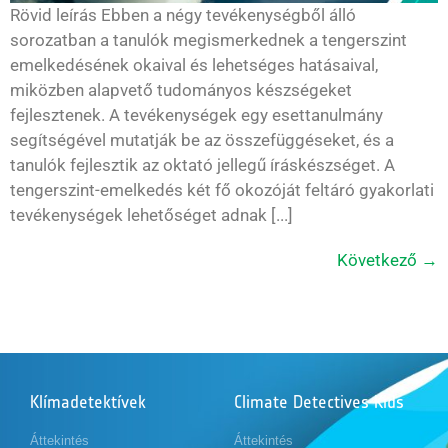
Rövid leírás Ebben a négy tevékenységből álló
sorozatban a tanulók megismerkednek a tengerszint
emelkedésének okaival és lehetséges hatásaival,
miközben alapvető tudományos készségeket
fejlesztenek. A tevékenységek egy esettanulmány
segítségével mutatják be az összefüggéseket, és a
tanulók fejlesztik az oktató jellegű íráskészséget. A
tengerszint-emelkedés két fő okozóját feltáró gyakorlati
tevékenységek lehetőséget adnak [...]
Következő
→
Klímadetektívek
Climate Detectives Kids
Áttekintés
Áttekintés