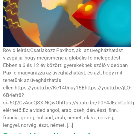
Rövid leírás:Csatlakozz Paxihoz, aki az üvegházhatást
vizsgálja, hogy megismerje a globális felmelegedést.
Ebben a 6 és 12 év közötti gyerekeknek szóló videóban
Paxi elmagyarázza az üvegházhatást, és azt, hogy mit
tehetünk az üvegházhatás
ellen.https://youtu.be/Ke140nuy15Ehttps://youtu.be/jLO-
6B4efr8?
si=6Q2CvAseQSXiNQwOhttps://youtu.be/tl0F4JEanCohttp
elérhető:Ez a videó angol, arab, cseh, dán, észt, finn,
francia, görög, holland, arab, német, olasz, norvég,
lengyel, norvég, észt, német, [...]