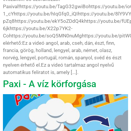
Paxival!https://youtu.be/TagG32gwiBohttps://youtu.be/i
1_cYhttps://youtu.be/hIqGfq0_iQIhttps://youtu.be/8lY9
pZq8https://youtu.be/ekY5oZDdQ4khttps://youtu.be/fUE
6jkhttps://youtu.be/X22p7YK2-
Cohttps://youtu.be/soQ5MN0nuMghttps://youtu.be/pit
elérhető:Ez a videó angol, arab, cseh, dán, észt, finn,
francia, görög, holland, lengyel, arab, német, olasz,
norvég, lengyel, portugál, román, spanyol, svéd és észt
nyelven érhető el.Ez a videó tartalmaz angol nyelvű
automatikus feliratot is, amely [...].
Paxi - A víz körforgása