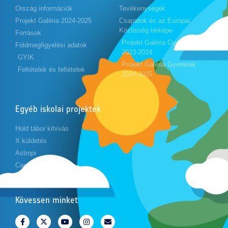
Ország információk
Tevékenységek
Projekt Galéria 2024-2025
Csapatok és az Európai
Közösség térképe
Források
Projekt Galéria Gyerekek
Földmegfigyelési adatok
2023-2024
GYIK
Projekt Galéria Gyerekek
Feltételek és feltételek
2024-2025
Egyéb iskolai projektek
Hold tábor kihívás
X küldetés
Astropi
Cansat
Kövessen minket