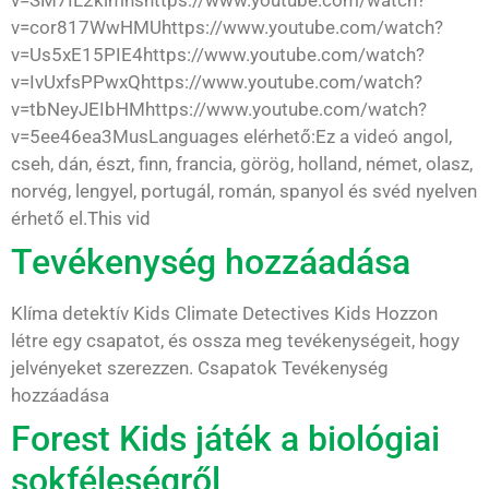
v=SM7IL2klmhshttps://www.youtube.com/watch?
v=cor817WwHMUhttps://www.youtube.com/watch?
v=Us5xE15PIE4https://www.youtube.com/watch?
v=IvUxfsPPwxQhttps://www.youtube.com/watch?
v=tbNeyJEIbHMhttps://www.youtube.com/watch?
v=5ee46ea3MusLanguages elérhető:Ez a videó angol,
cseh, dán, észt, finn, francia, görög, holland, német, olasz,
norvég, lengyel, portugál, román, spanyol és svéd nyelven
érhető el.This vid
Tevékenység hozzáadása
Klíma detektív Kids Climate Detectives Kids Hozzon
létre egy csapatot, és ossza meg tevékenységeit, hogy
jelvényeket szerezzen. Csapatok Tevékenység
hozzáadása
Forest Kids játék a biológiai
sokféleségről