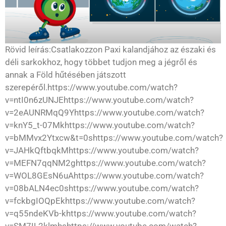
Rövid leírás:Csatlakozzon Paxi kalandjához az északi és
déli sarkokhoz, hogy többet tudjon meg a jégről és
annak a Föld hűtésében játszott
szerepéről.https://www.youtube.com/watch?
v=ntI0n6zUNJEhttps://www.youtube.com/watch?
v=2eAUNRMqQ9Yhttps://www.youtube.com/watch?
v=knY5_t-07Mkhttps://www.youtube.com/watch?
v=bMMvx2Ytxcw&t=0shttps://www.youtube.com/watch?
v=JAHkQftbqkMhttps://www.youtube.com/watch?
v=MEFN7qqNM2ghttps://www.youtube.com/watch?
v=WOL8GEsN6uAhttps://www.youtube.com/watch?
v=08bALN4ec0shttps://www.youtube.com/watch?
v=fckbgIOQpEkhttps://www.youtube.com/watch?
v=q55ndeKVb-khttps://www.youtube.com/watch?