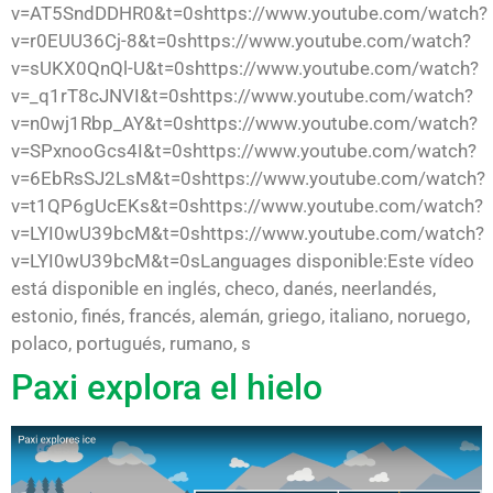
v=AT5SndDDHR0&t=0shttps://www.youtube.com/watch?
v=r0EUU36Cj-8&t=0shttps://www.youtube.com/watch?
v=sUKX0QnQl-U&t=0shttps://www.youtube.com/watch?
v=_q1rT8cJNVI&t=0shttps://www.youtube.com/watch?
v=n0wj1Rbp_AY&t=0shttps://www.youtube.com/watch?
v=SPxnooGcs4I&t=0shttps://www.youtube.com/watch?
v=6EbRsSJ2LsM&t=0shttps://www.youtube.com/watch?
v=t1QP6gUcEKs&t=0shttps://www.youtube.com/watch?
v=LYI0wU39bcM&t=0shttps://www.youtube.com/watch?
v=LYI0wU39bcM&t=0sLanguages disponible:Este vídeo
está disponible en inglés, checo, danés, neerlandés,
estonio, finés, francés, alemán, griego, italiano, noruego,
polaco, portugués, rumano, s
Paxi explora el hielo