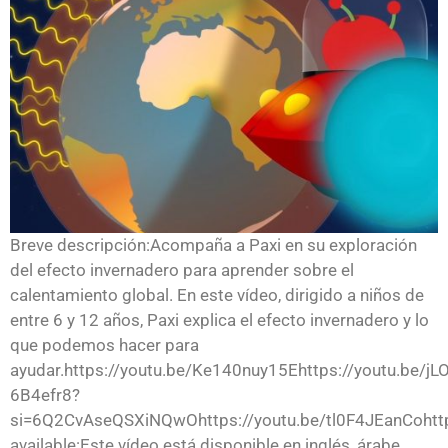
Breve descripción:Acompaña a Paxi en su exploración
del efecto invernadero para aprender sobre el
calentamiento global. En este vídeo, dirigido a niños de
entre 6 y 12 años, Paxi explica el efecto invernadero y lo
que podemos hacer para
ayudar.https://youtu.be/Ke140nuy15Ehttps://youtu.be/jLO
6B4efr8?
si=6Q2CvAseQSXiNQwOhttps://youtu.be/tl0F4JEanCohttp
available:Este vídeo está disponible en inglés, árabe,