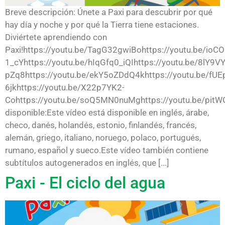
Breve descripción: Únete a Paxi para descubrir por qué
hay día y noche y por qué la Tierra tiene estaciones.
Diviértete aprendiendo con
Paxi!https://youtu.be/TagG32gwiBohttps://youtu.be/ioCO
1_cYhttps://youtu.be/hIqGfq0_iQIhttps://youtu.be/8lY9
pZq8https://youtu.be/ekY5oZDdQ4khttps://youtu.be/fUE
6jkhttps://youtu.be/X22p7YK2-
Cohttps://youtu.be/soQ5MN0nuMghttps://youtu.be/pit
disponible:Este vídeo está disponible en inglés, árabe,
checo, danés, holandés, estonio, finlandés, francés,
alemán, griego, italiano, noruego, polaco, portugués,
rumano, español y sueco.Este vídeo también contiene
subtítulos autogenerados en inglés, que [...]
Paxi - El ciclo del agua