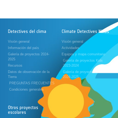
Detectives del clima
Climate Detectives Niños
Visión general
Visión general
Información del país
Actividades
Galería de proyectos 2024-
Equipos y mapa comunitario
2025
Galería de proyectos Kids
Recursos
2023-2024
Datos de observación de la
Galería de proyectos Kids
Tierra
2024-2025
PREGUNTAS FRECUENTES
Condiciones generales
Otros proyectos
escolares