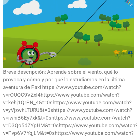
Breve descripción: Aprende sobre el viento, qué lo
provoca y cómo y por qué lo estudiamos en la última
aventura de Paxi https://www.youtube.com/watch?
v=rOUQC9VZxI4https://www.youtube.com/watch?
v=kehj1QrPN_4&t=0shttps://www.youtube.com/watch?
v=yVjzwhLTURU&t=0shttps://www.youtube.com/watch?
v=iwhiB6Ey7xk&t=0shttps://www.youtube.com/watch?
v=D3Qo5dZYpHM&t=0shttps://www.youtube.com/watch
v=Pvp6V7YqjLM&t=0shttps://www.youtube.com/watch?