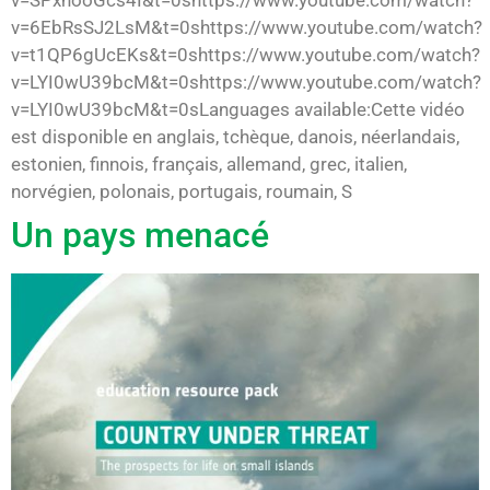
v=6EbRsSJ2LsM&t=0shttps://www.youtube.com/watch?
v=t1QP6gUcEKs&t=0shttps://www.youtube.com/watch?
v=LYI0wU39bcM&t=0shttps://www.youtube.com/watch?
v=LYI0wU39bcM&t=0sLanguages available:Cette vidéo
est disponible en anglais, tchèque, danois, néerlandais,
estonien, finnois, français, allemand, grec, italien,
norvégien, polonais, portugais, roumain, S
Un pays menacé