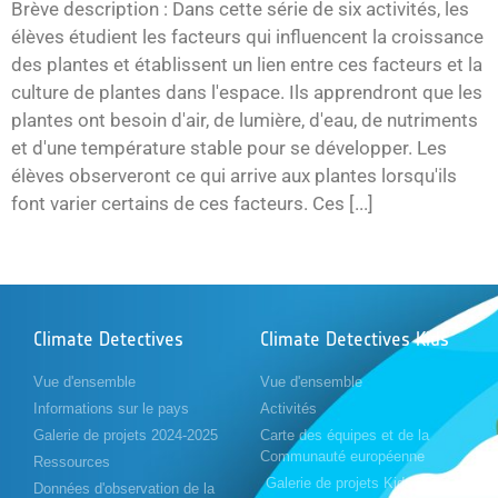
Brève description : Dans cette série de six activités, les
élèves étudient les facteurs qui influencent la croissance
des plantes et établissent un lien entre ces facteurs et la
culture de plantes dans l'espace. Ils apprendront que les
plantes ont besoin d'air, de lumière, d'eau, de nutriments
et d'une température stable pour se développer. Les
élèves observeront ce qui arrive aux plantes lorsqu'ils
font varier certains de ces facteurs. Ces [...]
Climate Detectives
Climate Detectives Kids
Vue d'ensemble
Vue d'ensemble
Informations sur le pays
Activités
Galerie de projets 2024-2025
Carte des équipes et de la
Communauté européenne
Ressources
Galerie de projets Kids 2023-
Données d'observation de la