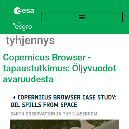
Avainsana:
Pilssin
tyhjennys
Copernicus Browser -
tapaustutkimus: Öljyvuodot
avaruudesta