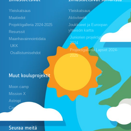
Yleiskatsaus
Yleiskatsaus
Maatiedot
Aktiviteetit
Projektigalleria 2024-2025
Joukkueet ja Euroopan
yhteisön kartta
Resurssit
Juniorien projektigalleria 2023-
Maanhavainnointidata
2024
UKK
Projektigalleria Lapset 2024-
Osallistumisehdot
2025
Muut kouluprojektit
Moon camp
Mission X
Astropi
Cansat
Seuraa meitä