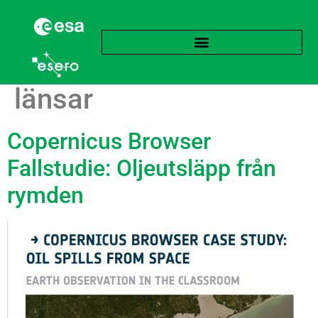
Etikett:
Tömning av
länsar
Copernicus Browser
Fallstudie: Oljeutsläpp från
rymden