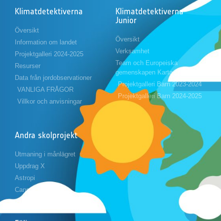
Klimatdetektiverna
Klimatdetektiverna
Junior
Översikt
Översikt
Information om landet
Verksamhet
Projektgalleri 2024-2025
Team och Europeiska
Resurser
gemenskapen Karta
Data från jordobservationer
Projektgalleri Barn 2023-2024
VANLIGA FRÅGOR
Projektgalleri Barn 2024-2025
Villkor och anvisningar
Andra skolprojekt
Utmaning i månlägret
Uppdrag X
Astropi
Cansat