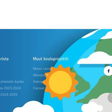
rista
Muut kouluprojektit
Seur
Moon camp
Mission X
yhteisön kartta
Astropi
eria 2023-2024
Cansat
t 2024-2025