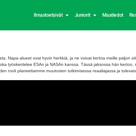
Ilmastoetsivät
Juniorit
Maatiedot
Res
sta. Napa-alueet ovat hyvin herkkiä, ja ne voivat kertoa meille paljon s
, joka työskentelee ESAn ja NASAn kanssa. Tässä jaksossa hän kertoo, 
uuden rooli planeettamme muutosten tutkimisessa reaaliajassa ja tuleva