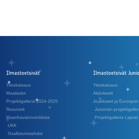
Ilmastoetsivät
Ilmastoetsivät Junio
Yleiskatsaus
Yleiskatsaus
Maatiedot
Aktiviteetit
Projektigalleria 2024-2025
Joukkueet ja Euroopan 
Resurssit
Juniorien projektigall
Maanhavainnointidata
Projektigalleria Lapse
UKK
Osallistumisehdot