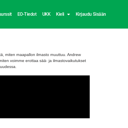
urssit
EO-Tiedot
UKK
Kieli
Kirjaudu Sisään
iitä, miten maapallon ilmasto muuttuu. Andrew
miten voimme erottaa sää- ja ilmastovaikutukset
isuudessa.