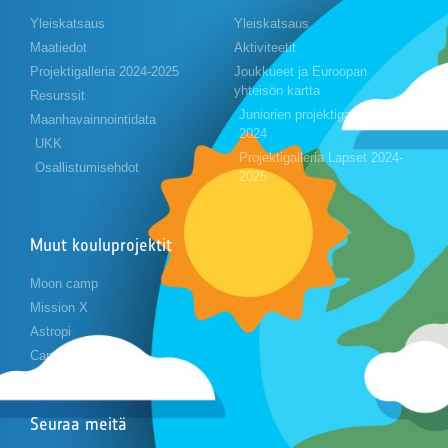
Yleiskatsaus
Yleiskatsaus
Maatiedot
Aktiviteetit
Projektigalleria 2024-2025
Joukkueet ja Euroopan
yhteisön kartta
Resurssit
Juniorien projektigalleria 2023-
Maanhavainnointidata
2024
UKK
Projektigalleria Lapset 2024-
Osallistumisehdot
2025
Muut kouluprojektit
Moon camp
Mission X
Astropi
Cansat
Seuraa meitä