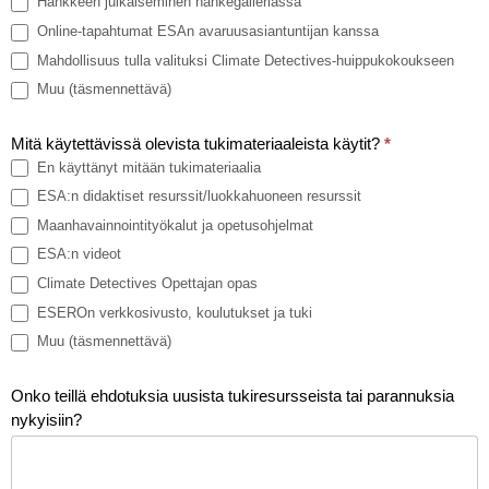
Hankkeen julkaiseminen hankegalleriassa
Online-tapahtumat ESAn avaruusasiantuntijan kanssa
Mahdollisuus tulla valituksi Climate Detectives-huippukokoukseen
Muu (täsmennettävä)
Muu (täsmennettävä)
Mitä käytettävissä olevista tukimateriaaleista käytit?
*
En käyttänyt mitään tukimateriaalia
ESA:n didaktiset resurssit/luokkahuoneen resurssit
Maanhavainnointityökalut ja opetusohjelmat
ESA:n videot
Climate Detectives Opettajan opas
ESEROn verkkosivusto, koulutukset ja tuki
Muu (täsmennettävä)
Muu (täsmennettävä)
Onko teillä ehdotuksia uusista tukiresursseista tai parannuksia
nykyisiin?