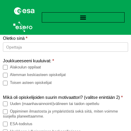
Climate
Oletko sinä
*
Detectives
Oletko
2024-2025 -
sinä
Joukkueeseeni kuuluivat:
*
Kyselytutkimus
Alakoulun oppilaat
Alemman keskiasteen opiskelijat
Toisen asteen opiskelijat
Mikä oli opiskelijoiden suurin motivaattori? (valitse enintään 2)
*
Uuden (maanhavainnointi)välineen tai taidon opettelu
Oppiminen ilmastosta ja ympäristöstä sekä siitä, miten voimme
suojella planeettaamme.
ESA-todistus