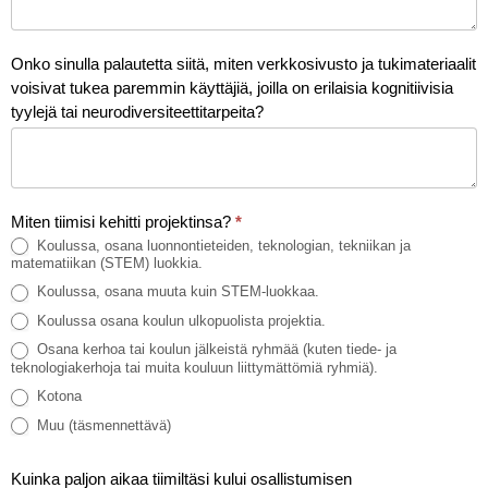
Onko sinulla palautetta siitä, miten verkkosivusto ja tukimateriaalit
voisivat tukea paremmin käyttäjiä, joilla on erilaisia kognitiivisia
tyylejä tai neurodiversiteettitarpeita?
Miten tiimisi kehitti projektinsa?
*
Koulussa, osana luonnontieteiden, teknologian, tekniikan ja
matematiikan (STEM) luokkia.
Koulussa, osana muuta kuin STEM-luokkaa.
Koulussa osana koulun ulkopuolista projektia.
Osana kerhoa tai koulun jälkeistä ryhmää (kuten tiede- ja
teknologiakerhoja tai muita kouluun liittymättömiä ryhmiä).
Kotona
Muu (täsmennettävä)
Muu (täsmennettävä)
Kuinka paljon aikaa tiimiltäsi kului osallistumisen