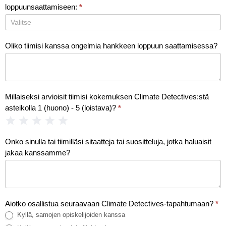
loppuunsaattamiseen:
*
Oliko tiimisi kanssa ongelmia hankkeen loppuun saattamisessa?
Millaiseksi arvioisit tiimisi kokemuksen Climate Detectives:stä
asteikolla 1 (huono) - 5 (loistava)?
*
1 Tähti
2 Tähdet
3 Tähdet
4 Tähdet
5 Tähdet
Onko sinulla tai tiimilläsi sitaatteja tai suositteluja, jotka haluaisit
jakaa kanssamme?
Aiotko osallistua seuraavaan Climate Detectives-tapahtumaan?
*
Kyllä, samojen opiskelijoiden kanssa