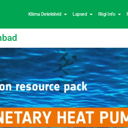
Kliima Detektiivid
Lapsed
Riigi Info
mbad