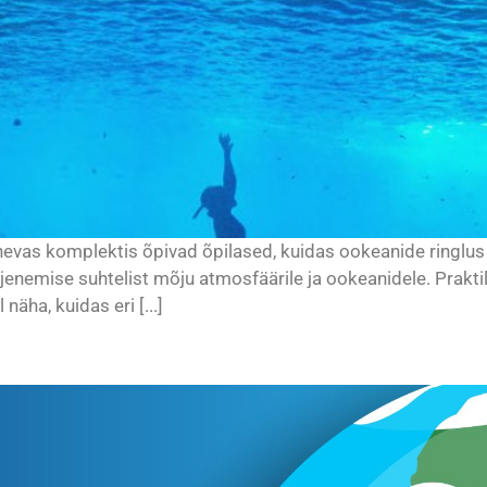
nevas komplektis õpivad õpilased, kuidas ookeanide ringlus
jenemise suhtelist mõju atmosfäärile ja ookeanidele. Prakti
äha, kuidas eri [...]