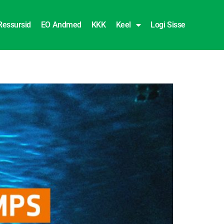
Ressursid
EO Andmed
KKK
Keel
Logi Sisse