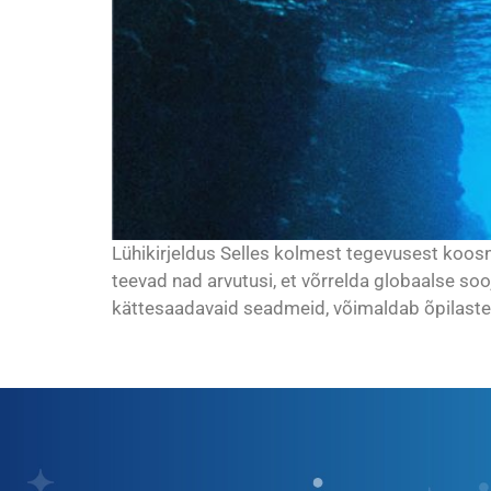
Lühikirjeldus Selles kolmest tegevusest koos
teevad nad arvutusi, et võrrelda globaalse soo
kättesaadavaid seadmeid, võimaldab õpilastel n