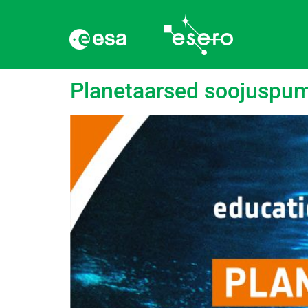
Silt:
Golfi hoovus
Planetaarsed soojuspu