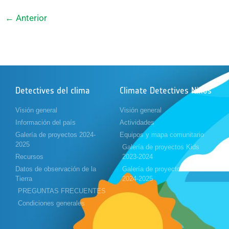
←
Anterior
Detectives del clima
Climate Detectives Niños
Visión general
Visión general
Información del país
Actividades
Galería de proyectos 2024-
Equipos y mapa comunitario
2025
Galería de proyectos Kids
Recursos
2023-2024
Datos de observación de la
Galería de proyectos Kids
Tierra
2024-2025
PREGUNTAS FRECUENTES
Condiciones generales