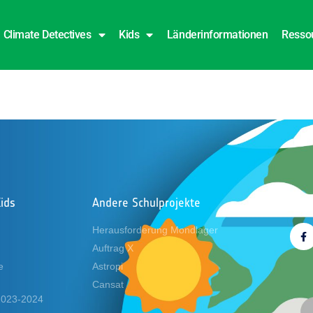
Climate Detectives
Kids
Länderinformationen
Resso
ids
Andere Schulprojekte
Folg
Herausforderung Mondlager
Auftrag X
e
Astropi
Cansat
 2023-2024