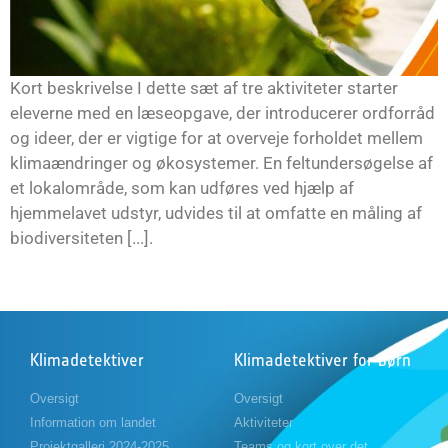
Kort beskrivelse I dette sæt af tre aktiviteter starter
eleverne med en læseopgave, der introducerer ordforråd
og ideer, der er vigtige for at overveje forholdet mellem
klimaændringer og økosystemer. En feltundersøgelse af
et lokalområde, som kan udføres ved hjælp af
hjemmelavet udstyr, udvides til at omfatte en måling af
biodiversiteten [...].
Klimadetektiver
Klimadetektiver for børn
Oversigt
Oversigt
Information om landet
Aktiviteter
Projektgalleri 2024-2025
Teams og kort over det