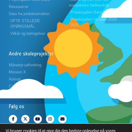
europæiske fællesskab
Ressourcer
Projektgalleri Børn 2023-2024
Data fra jordobservation
Projektgalleri for børn 2024-
OFTE STILLEDE
2025
SPØRGSMÅL
Vilkår og betingelser
Andre skoleprojekter
Månelejr-udfordring
Mission X
Astropi
Cansat
Følg os
Vi bruger cookies til at give dig den bedste oplevelse på vores