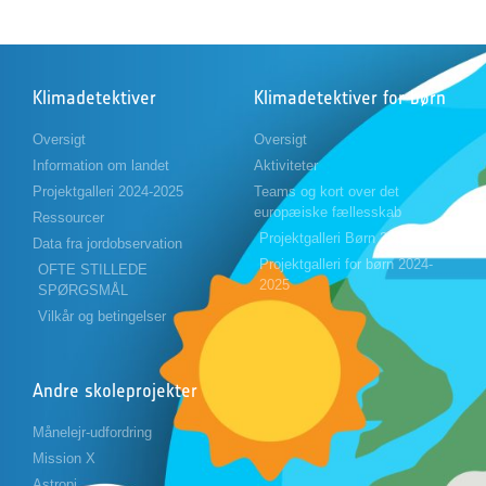
Klimadetektiver
Klimadetektiver for børn
Oversigt
Oversigt
Information om landet
Aktiviteter
Projektgalleri 2024-2025
Teams og kort over det
europæiske fællesskab
Ressourcer
Projektgalleri Børn 2023-2024
Data fra jordobservation
Projektgalleri for børn 2024-
OFTE STILLEDE
2025
SPØRGSMÅL
Vilkår og betingelser
Andre skoleprojekter
Månelejr-udfordring
Mission X
Astropi