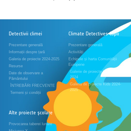
Detectivii climei
Climate Detectives Copii
Prezentare generală
Prezentare generală
Informații despre țară
Activități
Galeria de proiecte 2024-2025
Echipele și harta Comunității
Europene
Resurse
Galerie de proiecte Kids 2023-
Date de observare a
2024
Pământului
Galeria de proiecte Kids 2024-
ÎNTREBĂRI FRECVENTE
2025
Termeni și condiții
Alte proiecte școlare
Provocarea taberei lunare
Misiunea X