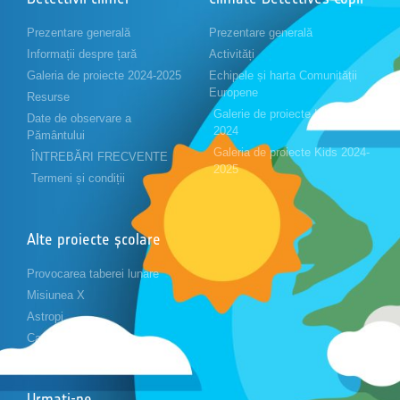
Prezentare generală
Prezentare generală
Informații despre țară
Activități
Galeria de proiecte 2024-2025
Echipele și harta Comunității
Europene
Resurse
Galerie de proiecte Kids 2023-
Date de observare a
2024
Pământului
Galeria de proiecte Kids 2024-
ÎNTREBĂRI FRECVENTE
2025
Termeni și condiții
Alte proiecte școlare
Provocarea taberei lunare
Misiunea X
Astropi
Cansat
Urmați-ne