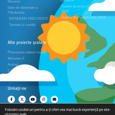
Europene
Resurse
Galerie de proiecte Kids 2023-
Date de observare a
2024
Pământului
Galeria de proiecte Kids 2024-
ÎNTREBĂRI FRECVENTE
2025
Termeni și condiții
Alte proiecte școlare
Provocarea taberei lunare
Misiunea X
Astropi
Cansat
Urmați-ne
Folosim cookie-uri pentru a-ți oferi cea mai bună experiență pe site-
ul nostru web.