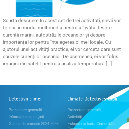
Scurtă descriere În acest set de trei activități, elevii vor
folosi un modul multimedia pentru a învăța despre
curenții marini, autostrăzile oceanelor și despre
importanța lor pentru înțelegerea climei locale. Cu
ajutorul unei activități practice, ei vor cerceta care sunt
cauzele curenților oceanici. De asemenea, ei vor folosi
imagini din satelit pentru a analiza temperatura [...]
Detectivii climei
Climate Detectives Copii
Prezentare generală
Prezentare generală
Informații despre țară
Activități
Galeria de proiecte 2024-2025
Echipele și harta Comunității