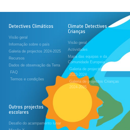
Detectives Climáticos
Climate Detectives
Crianças
Visão geral
Visão geral
Informação sobre o país
Actividades
Galeria de projectos 2024-2025
Mapa das equipas e da
Recursos
Comunidade Europeia
Dados de observação da Terra
Galeria de projectos Crianças
FAQ
2023-2024
Termos e condições
Galeria de projectos Crianças
2024-2025
Outros projectos
escolares
Desafio do acampamento lunar