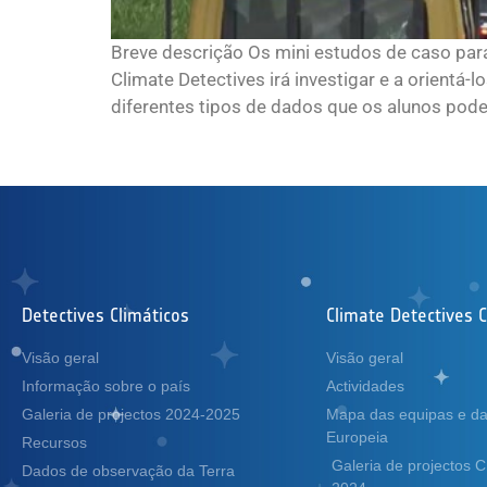
Breve descrição Os mini estudos de caso para
Climate Detectives irá investigar e a orientá
diferentes tipos de dados que os alunos poderã
Detectives Climáticos
Climate Detectives 
Visão geral
Visão geral
Informação sobre o país
Actividades
Galeria de projectos 2024-2025
Mapa das equipas e d
Europeia
Recursos
Galeria de projectos 
Dados de observação da Terra