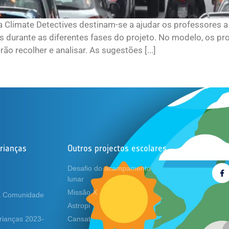
 Climate Detectives destinam-se a ajudar os professores a 
-los durante as diferentes fases do projeto. No modelo, os 
o recolher e analisar. As sugestões [...]
Crianças
Outros projectos escolares
Siga
Desafio do acampamento
lunar
Missão X
a Comunidade
Astropi
Crianças 2023-
Cansat