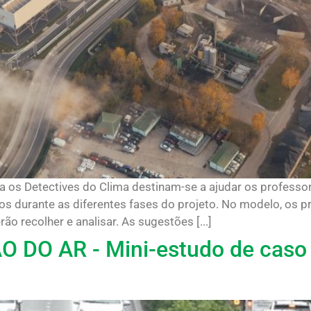
 os Detectives do Clima destinam-se a ajudar os professore
á-los durante as diferentes fases do projeto. No modelo, os
o recolher e analisar. As sugestões [...]
DO AR - Mini-estudo de caso p