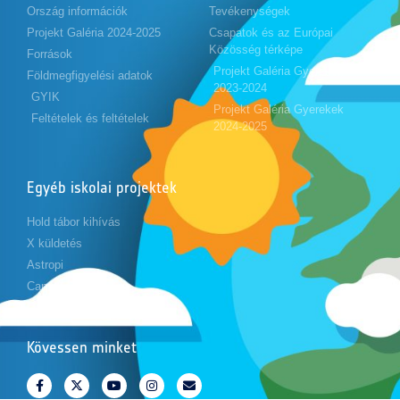
Ország információk
Tevékenységek
Projekt Galéria 2024-2025
Csapatok és az Európai
Közösség térképe
Források
Projekt Galéria Gyerekek
Földmegfigyelési adatok
2023-2024
GYIK
Projekt Galéria Gyerekek
Feltételek és feltételek
2024-2025
Egyéb iskolai projektek
Hold tábor kihívás
X küldetés
Astropi
Cansat
Kövessen minket