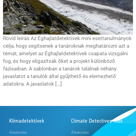
Rövid leírás Az Éghajlatdetektívek mini esettanulmányok
célja, hogy segítsenek a tanároknak meghatározni azt a
témát, amelyet az Éghajlatdetektívek csapata vizsgálni
fog, és hogy eligazítsák őket a projekt különböző
fázisaiban. A sablonban a tanárok találnak néhány
javaslatot a tanulók által gyűjthető és elemezhető
adatokra. A javaslatok [...]
Klímadetektívek
Climate Detectives Kids
Áttekintés
Áttekintés