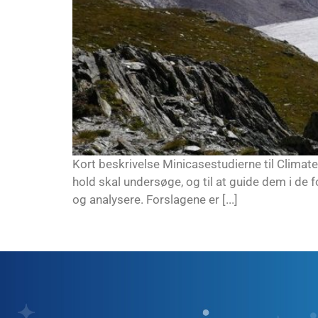
Kort beskrivelse Minicasestudierne til Climate
hold skal undersøge, og til at guide dem i de f
og analysere. Forslagene er [...]