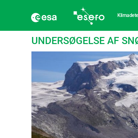
Klimadete
Tag:
Sne
UNDERSØGELSE AF SNØ - 