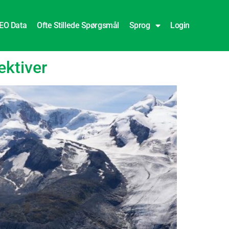
EO Data
Ofte Stillede Spørgsmål
Sprog
Login
ktiver