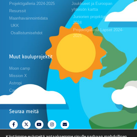
Projektigalleria 2024-2025
Joukkueet ja Euroopan
yhteisön kartta
Resurssit
Juniorien projektigalleria 2023-
Maanhavainnointidata
2024
UKK
Projektigalleria Lapset 2024-
Osallistumisehdot
2025
Muut kouluprojektit
Moon camp
Mission X
Astropi
Cansat
Seuraa meitä
Käytämme evästeitä antaaksemme sinulle parhaan mahdollisen