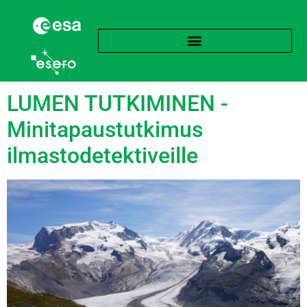
Avainsana:
Kryosfääri
LUMEN TUTKIMINEN -
Minitapaustutkimus
ilmastodetektiveille