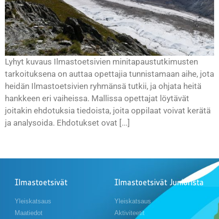
Lyhyt kuvaus Ilmastoetsivien minitapaustutkimusten
tarkoituksena on auttaa opettajia tunnistamaan aihe, jota
heidän Ilmastoetsivien ryhmänsä tutkii, ja ohjata heitä
hankkeen eri vaiheissa. Mallissa opettajat löytävät
joitakin ehdotuksia tiedoista, joita oppilaat voivat kerätä
ja analysoida. Ehdotukset ovat [...]
Ilmastoetsivät
Ilmastoetsivät Juniorista
Yleiskatsaus
Yleiskatsaus
Maatiedot
Aktiviteetit