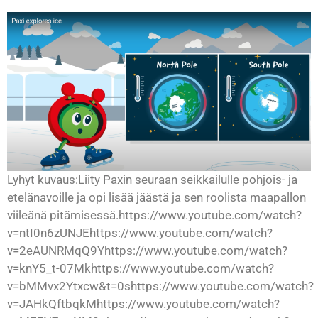
Lyhyt kuvaus:Liity Paxin seuraan seikkailulle pohjois- ja
etelänavoille ja opi lisää jäästä ja sen roolista maapallon
viileänä pitämisessä.https://www.youtube.com/watch?
v=ntI0n6zUNJEhttps://www.youtube.com/watch?
v=2eAUNRMqQ9Yhttps://www.youtube.com/watch?
v=knY5_t-07Mkhttps://www.youtube.com/watch?
v=bMMvx2Ytxcw&t=0shttps://www.youtube.com/watch?
v=JAHkQftbqkMhttps://www.youtube.com/watch?