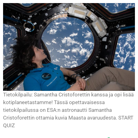
Tietokilpailu: Samantha Cristoforettin kanssa ja opi lisää
kotiplaneetastamme! Tässä opettavaisessa
tietokilpailussa on ESA:n astronautti Samantha
Cristoforettin ottamia kuvia Maasta avaruudesta. START
QUIZ