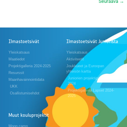
Seuraava
→
Ilmastoetsivät
Ilmastoetsivät Juniorista
Yleiskatsaus
Yleiskatsaus
Maatiedot
Aktiviteetit
Projektigalleria 2024-2025
Joukkueet ja Euroopan
yhteisön kartta
Resurssit
Juniorien projektigalleria 2023-
Maanhavainnointidata
2024
UKK
Projektigalleria Lapset 2024-
Osallistumisehdot
2025
Muut kouluprojektit
Moon camp