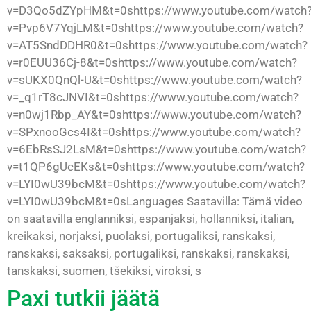
v=D3Qo5dZYpHM&t=0shttps://www.youtube.com/watch
v=Pvp6V7YqjLM&t=0shttps://www.youtube.com/watch?
v=AT5SndDDHR0&t=0shttps://www.youtube.com/watch?
v=r0EUU36Cj-8&t=0shttps://www.youtube.com/watch?
v=sUKX0QnQl-U&t=0shttps://www.youtube.com/watch?
v=_q1rT8cJNVI&t=0shttps://www.youtube.com/watch?
v=n0wj1Rbp_AY&t=0shttps://www.youtube.com/watch?
v=SPxnooGcs4I&t=0shttps://www.youtube.com/watch?
v=6EbRsSJ2LsM&t=0shttps://www.youtube.com/watch?
v=t1QP6gUcEKs&t=0shttps://www.youtube.com/watch?
v=LYI0wU39bcM&t=0shttps://www.youtube.com/watch?
v=LYI0wU39bcM&t=0sLanguages Saatavilla: Tämä video
on saatavilla englanniksi, espanjaksi, hollanniksi, italian,
kreikaksi, norjaksi, puolaksi, portugaliksi, ranskaksi,
ranskaksi, saksaksi, portugaliksi, ranskaksi, ranskaksi,
tanskaksi, suomen, tšekiksi, viroksi, s
Paxi tutkii jäätä