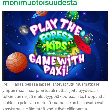
monimuotoisuudesta
Peli: "Tässä pelissä lapset lähtevät tutkimusmatkalle
ympäri maailmaa, ja virtuaalimatkailijoita pyydetään
tutkimaan neljää metsätyyppiä - boreaalista, trooppista,
lauhkeaa ja kuivaa metsää - samalla kun he havaitsevat
kasvistoa ja eläimistöä, yhdistävät eläinpareja