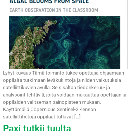
Lyhyt kuvaus Tämä toiminto tukee opettajia ohjaamaan
oppilaita tutkimaan leväkukintoja ja niiden vaikutuksia
satelliittikuvien avulla. Se sisältää tiedonkeruu- ja
analysointitehtäviä, joita voidaan mukauttaa opettajan ja
oppilaiden valitseman painopisteen mukaan.
Käyttämällä Copernicus Sentinel-2 -lennon
satelliittitietoja oppilaat tutkivat [...]
Paxi tutkii tuulta