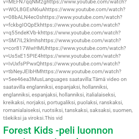
v=MEFN7qqNM2ghttps://www.youtube.com/watch?
v=WOL8GEsN6uAhttps://www.youtube.com/watch?
v=08bALN4ec0shttps://www.youtube.com/watch?
v=fckbgIOQpEkhttps://www.youtube.com/watch?
v=q55ndeKVb-khttps://www.youtube.com/watch?
v=SM7IL2klmhshttps://www.youtube.com/watch?
v=cor817WwHMUhttps://www.youtube.com/watch?
v=Us5xE15PIE4https://www.youtube.com/watch?
v=IvUxfsPPwxQhttps://www.youtube.com/watch?
v=tbNeyJEIbHMhttps://www.youtube.com/watch?
v=5ee46ea3MusLanguages saatavilla:Tämä video on
saatavilla englanniksi, espanjaksi, hollanniksi,
englanniksi, espanjaksi, hollanniksi, italialaiseksi,
kreikaksi, norjaksi, portugaliksi, puolaksi, ranskaksi,
romanialaiseksi, ruotsiksi, tanskaksi, saksaksi, suomen,
tšekiksi ja viroksi.This vid
Forest Kids -peli luonnon