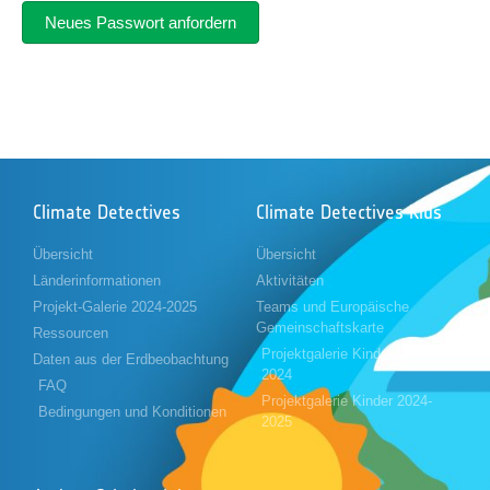
Climate Detectives
Climate Detectives Kids
Übersicht
Übersicht
Länderinformationen
Aktivitäten
Projekt-Galerie 2024-2025
Teams und Europäische
Gemeinschaftskarte
Ressourcen
Projektgalerie Kinder 2023-
Daten aus der Erdbeobachtung
2024
FAQ
Projektgalerie Kinder 2024-
Bedingungen und Konditionen
2025