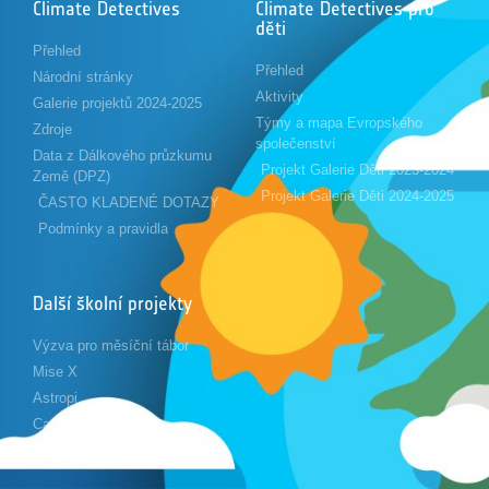
Climate Detectives
Climate Detectives pro
děti
Přehled
Přehled
Národní stránky
Aktivity
Galerie projektů 2024-2025
Týmy a mapa Evropského
Zdroje
společenství
Data z Dálkového průzkumu
Projekt Galerie Děti 2023-2024
Země (DPZ)
Projekt Galerie Děti 2024-2025
ČASTO KLADENÉ DOTAZY
Podmínky a pravidla
Další školní projekty
Výzva pro měsíční tábor
Mise X
Astropi
Cansat