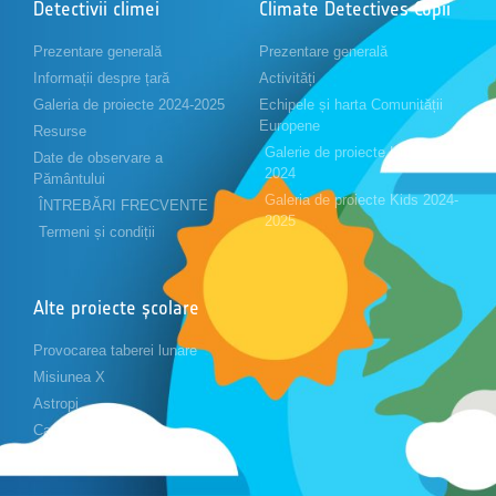
Detectivii climei
Climate Detectives Copii
Prezentare generală
Prezentare generală
Informații despre țară
Activități
Galeria de proiecte 2024-2025
Echipele și harta Comunității
Europene
Resurse
Galerie de proiecte Kids 2023-
Date de observare a
2024
Pământului
Galeria de proiecte Kids 2024-
ÎNTREBĂRI FRECVENTE
2025
Termeni și condiții
Alte proiecte școlare
Provocarea taberei lunare
Misiunea X
Astropi
Cansat