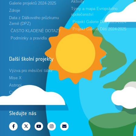
Aktivity
Galerie projektů 2024-2025
Týmy a mapa Evropského
Zdroje
společenství
Data z Dálkového průzkumu
Projekt Galerie Děti 2023-2024
Země (DPZ)
Projekt Galerie Děti 2024-2025
ČASTO KLADENÉ DOTAZY
Podmínky a pravidla
Další školní projekty
Výzva pro měsíční tábor
Mise X
Astropi
Cansat
Sledujte nás