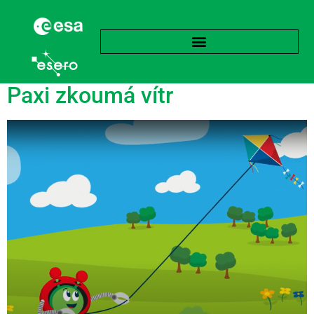
Štítek:
Vítr
Paxi zkoumá vítr