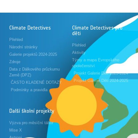
Climate Detectives
Climate Detectives pro
děti
Přehled
Přehled
Národní stránky
Aktivity
Galerie projektů 2024-2025
Týmy a mapa Evropského
Zdroje
společenství
Data z Dálkového průzkumu
Projekt Galerie Děti 2023-2024
Země (DPZ)
Projekt Galerie Děti 2024-2025
ČASTO KLADENÉ DOTAZY
Podmínky a pravidla
Další školní projekty
Výzva pro měsíční tábor
Mise X
Astropi