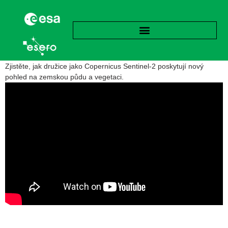
Zjistěte, jak družice jako Copernicus Sentinel-2 poskytují nový
pohled na zemskou půdu a vegetaci.