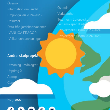
Översikt
Översikt
Information om landet
Verksamhet
Projektgalleri 2024-2025
Team och Europeiska
Resurser
gemenskapen Karta
Data från jordobservationer
Projektgalleri Barn 2023-2024
VANLIGA FRÅGOR
Projektgalleri Barn 2024-2025
Villkor och anvisningar
Andra skolprojekt
Utmaning i månlägret
Uppdrag X
Astropi
Cansat
Följ oss