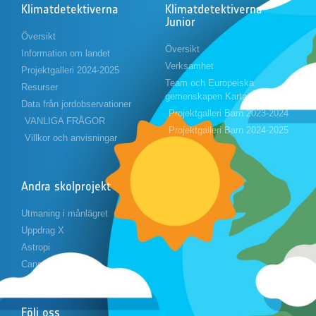
Klimatdetektiverna
Klimatdetektiverna
Junior
Översikt
Översikt
Information om landet
Verksamhet
Projektgalleri 2024-2025
Team och Europeiska
Resurser
gemenskapen Karta
Data från jordobservationer
Projektgalleri Barn 2023-2024
VANLIGA FRÅGOR
Projektgalleri Barn 2024-2025
Villkor och anvisningar
Andra skolprojekt
Utmaning i månlägret
Uppdrag X
Astropi
Cansat
Följ oss