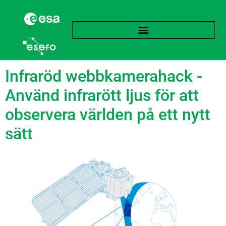
Etikett:
Infrarött ljus
Infraröd webbkamerahack -
Använd infrarött ljus för att
observera världen på ett nytt
sätt