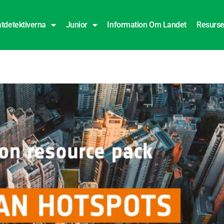
tdetektiverna
Junior
Information Om Landet
Resurse
etisk energi