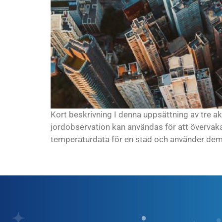
Kort beskrivning I denna uppsättning av tre ak
jordobservation kan användas för att övervaka 
temperaturdata för en stad och använder dem fö