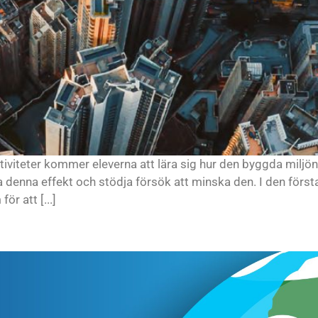
tiviteter kommer eleverna att lära sig hur den byggda miljön
denna effekt och stödja försök att minska den. I den första 
r att [...]