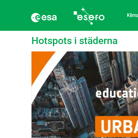
Klima
Etikett:
Elektromagn
Hotspots i städerna