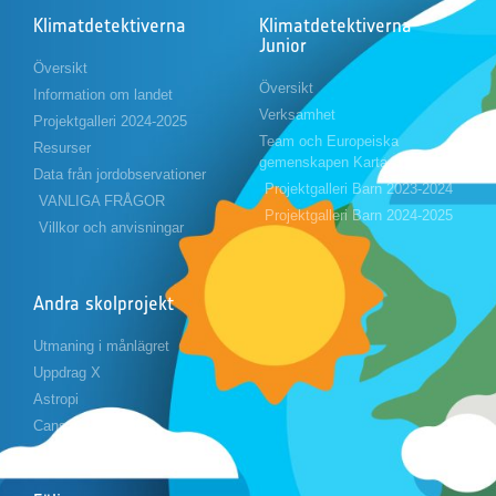
Klimatdetektiverna
Klimatdetektiverna
Junior
Översikt
Översikt
Information om landet
Verksamhet
Projektgalleri 2024-2025
Team och Europeiska
Resurser
gemenskapen Karta
Data från jordobservationer
Projektgalleri Barn 2023-2024
VANLIGA FRÅGOR
Projektgalleri Barn 2024-2025
Villkor och anvisningar
Andra skolprojekt
Utmaning i månlägret
Uppdrag X
Astropi
Cansat