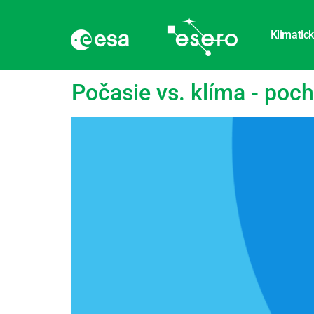
Klimatick
Značka:
Prvky poč
Počasie vs. klíma - poc