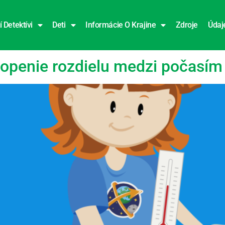
í Detektívi
Deti
Informácie O Krajine
Zdroje
Údaj
asia
hopenie rozdielu medzi počasím