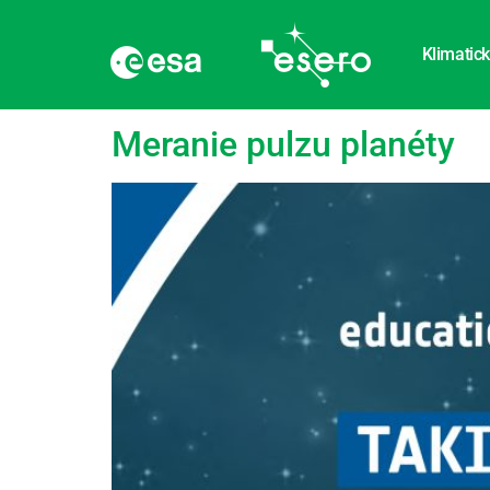
Klimatick
Značka:
Kanál
Meranie pulzu planéty