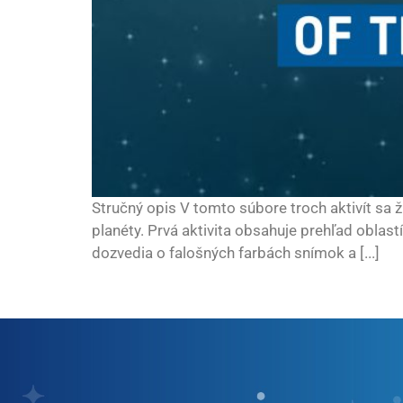
Stručný opis V tomto súbore troch aktivít sa 
planéty. Prvá aktivita obsahuje prehľad oblast
dozvedia o falošných farbách snímok a [...]