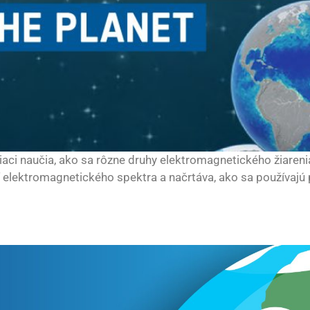
žiaci naučia, ako sa rôzne druhy elektromagnetického žiaren
í elektromagnetického spektra a načrtáva, ako sa používajú p