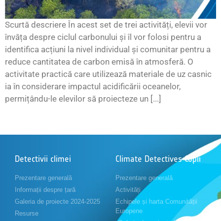
Scurtă descriere În acest set de trei activități, elevii vor
învăța despre ciclul carbonului și îl vor folosi pentru a
identifica acțiuni la nivel individual și comunitar pentru a
reduce cantitatea de carbon emisă în atmosferă. O
activitate practică care utilizează materiale de uz casnic
ia în considerare impactul acidificării oceanelor,
permițându-le elevilor să proiecteze un [...]
Detectivii climei
Climate Detectives Copii
Prezentare generală
Prezentare generală
Informații despre țară
Activități
Galeria de proiecte 2024-2025
Echipele și harta Comunității
Europene
Resurse