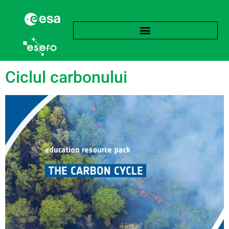
Etichetă:
Permafrost
Ciclul carbonului