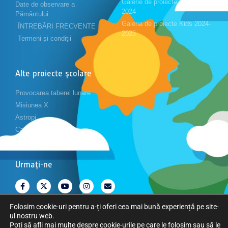
Galerie de proiecte Kids 2023-
Date de observare a
2024
Pământului
Galeria de proiecte Kids 2024-
ÎNTREBĂRI FRECVENTE
2025
Termeni și condiții
Alte proiecte școlare
Provocarea taberei lunare
Misiunea X
Astropi
Cansat
Urmați-ne
Folosim cookie-uri pentru a-ți oferi cea mai bună experiență pe site-
ul nostru web.
Poți să afli mai multe despre cookie-urile pe care le folosim sau să le