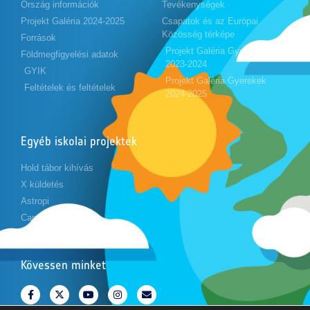
Ország információk
Tevékenységek
Projekt Galéria 2024-2025
Csapatok és az Európai
Közösség térképe
Források
Projekt Galéria Gyerekek
Földmegfigyelési adatok
2023-2024
GYIK
Projekt Galéria Gyerekek
Feltételek és feltételek
2024-2025
Egyéb iskolai projektek
Hold tábor kihívás
X küldetés
Astropi
Cansat
Kövessen minket