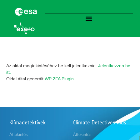
Az oldal megtekintéséhez be kell jelentkeznie.
Jelentkezzen be
itt.
Oldal által generált
WP 2FA Plugin
Klímadetektívek
Climate Detectives Kids
Áttekintés
Áttekintés